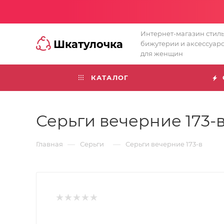
Интернет-магазин стил
Шкатулочка
бижутерии и аксессуар
для женщин
КАТАЛОГ
Серьги вечерние 173-
—
—
Главная
Серьги
Серьги вечерние 173-в